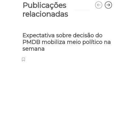
Publicações
relacionadas
Expectativa sobre decisão do
PMDB mobiliza meio político na
semana
Compo
Caute
que R
para 