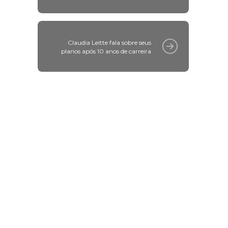
Claudia Leitte fala sobre seus
planos após 10 anos de carreira