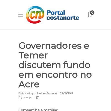
0
Governadores e
Temer
discutem fundo
em encontro no
Acre
Publicado por
Helder Souza
em
27/10/2017
2 min
Compartilhe a matéria: