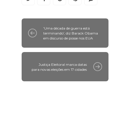
'Uma década de guerra está
terminando', diz Barack Obama
em discurso de posse nos EUA
Justiça Eleitoral marca datas
para novas eleições em 17 cidades