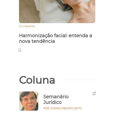
Cuidados
Piauí
cober
Harmonização facial: entenda a
Afto
nova tendência
Coluna
Semanário
Jurídico
POR JOSINO RIBEIRO NETO