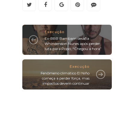
Execução
Ex-BBB Bambam desafia
Whindersson Nunes após perder
luta para Popó; “Chegou a hora”
Execução
Fenômeno climático El Niño
começa a perder força, mas
impactos devem continuar