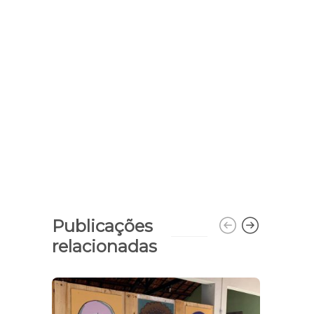
Publicações
relacionadas
SDR 
milh