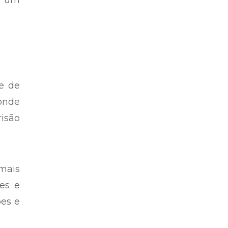
trada
also
rtude
o, um
de de
onde
risão
 mais