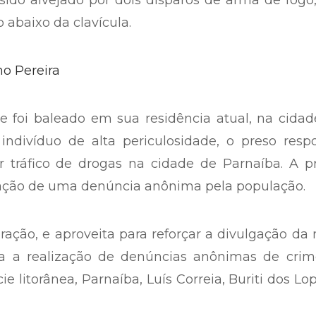
al Estadual Dirceu Arcoverde (HEDA); pois deu en
gada de terça-feira (23/05), utilizando nome f
a ser submetido a procedimento cirúrgico, em vi
sido alvejado por dois disparos de arma de fog
o abaixo da clavícula.
ue foi baleado em sua residência atual, na cida
ndivíduo de alta periculosidade, o preso resp
r tráfico de drogas na cidade de Parnaíba. A p
ização de uma denúncia anônima pela população.
oração, e aproveita para reforçar a divulgação da