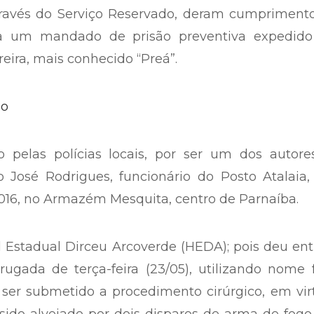
és da Delegacia de Homicídios/Tráfico/Latrocín
através do Serviço Reservado, deram cumpriment
 a um mandado de prisão preventiva expedid
eira, mais conhecido “Preá”.
o pelas polícias locais, por ser um dos autore
o José Rodrigues, funcionário do Posto Atalaia,
2016, no Armazém Mesquita, centro de Parnaíba.