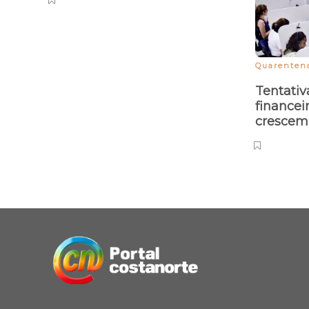
Igreja Católica realiza
Carnaval Diferente em
Parnaíba
Quarenten
Tentativ
financei
cresce