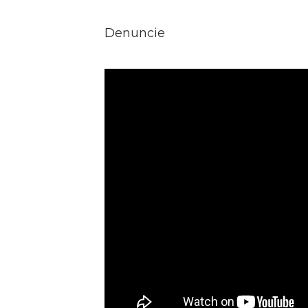
nova ferramenta disponível pa
criminosos das cidades da planíci
Cocal, cujo link segue abaixo.
Denuncie