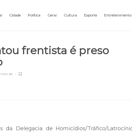
al
Cidade
Política
Geral
Cultura
Esporte
Entretenimento
u frentista é preso
o
1 min
ler