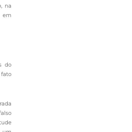
partidárias – Por Josino Ribeiro
io de
o, na
o em
s do
 fato