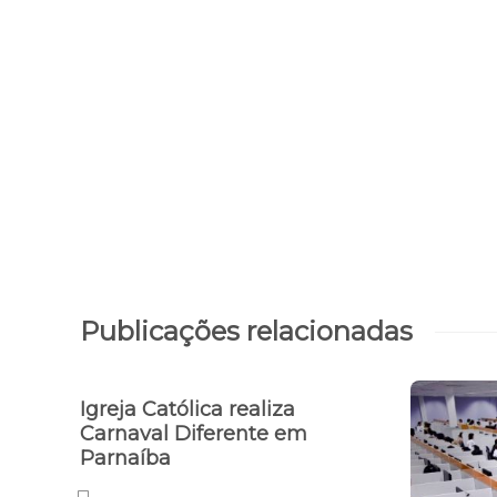
Jornalista morre afogada na praia do
Arrombado
Publicações relacionadas