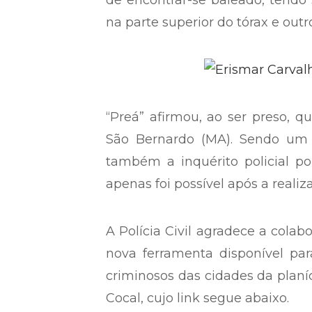
O indivíduo foi preso no Hospit
nesta unidade médica na madru
(Eliomar Carvalho Pereira), par
de encontrar-se baleado, tendo 
na parte superior do tórax e outr
“Preá” afirmou, ao ser preso, q
São Bernardo (MA). Sendo um i
também a inquérito policial po
apenas foi possível após a real
A Polícia Civil agradece a colab