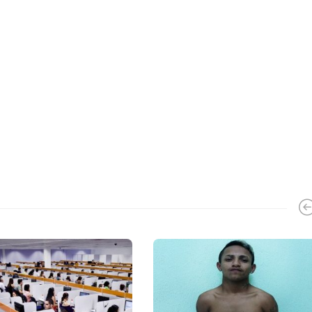
Contas de luz de junho terão bandeira
verde, sem acréscimo