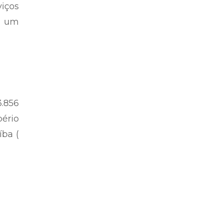
iços
s um
.856
bério
íba (