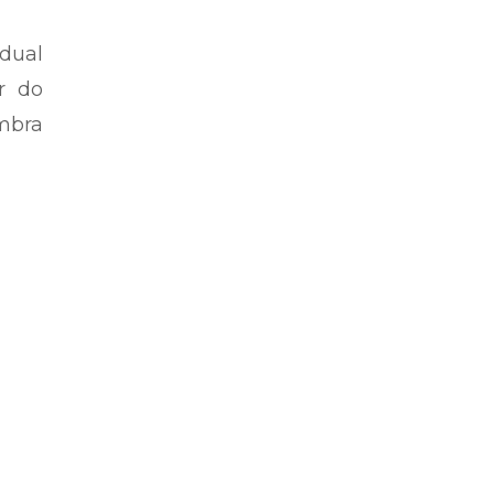
adual
r do
mbra