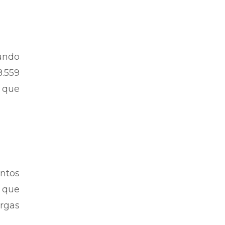
cando
.559
, que
ntos
o que
argas