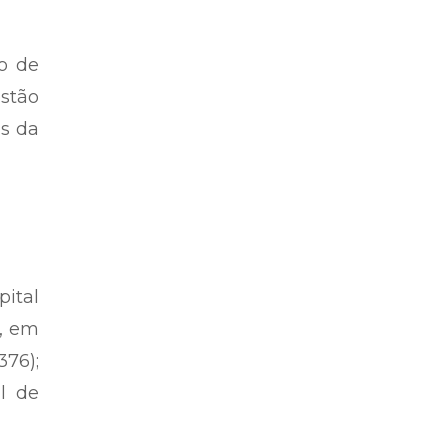
o de
stão
is da
ital
o, em
376);
al de