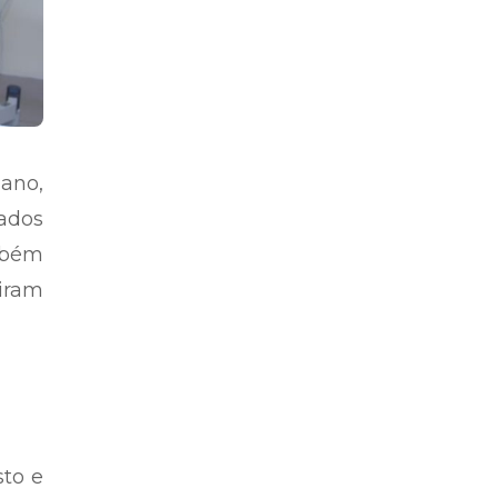
ano,
ados
mbém
iram
sto e