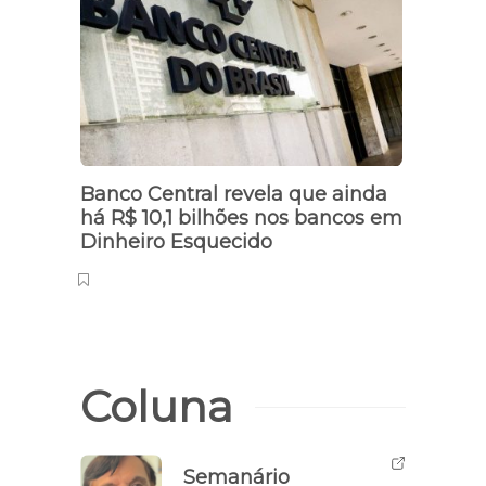
da s
Banco Central revela que ainda
há R$ 10,1 bilhões nos bancos em
Dinheiro Esquecido
Coluna
Semanário