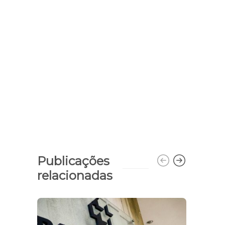
Publicações
relacionadas
Ouvid
Piauí