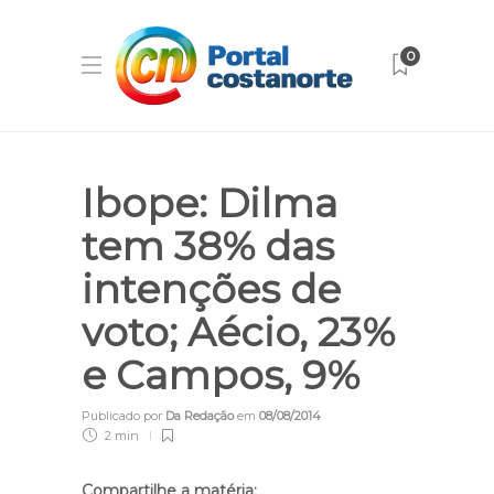
0
Ibope: Dilma
tem 38% das
intenções de
voto; Aécio, 23%
e Campos, 9%
Publicado por
Da Redação
em
08/08/2014
2 min