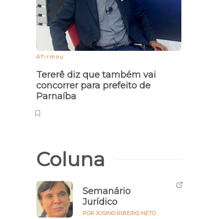
Afirmou
Chuvas
Tererê diz que também vai
Gove
concorrer para prefeito de
emer
Parnaíba
90 d
Coluna
Semanário