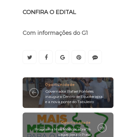
CONFIRA O EDITAL
Com informações do G1
Oportunidade
Governador Rafael Fonteles
inaugura Centro de Equoterapia
e a nova ponte do Tabuleiro
Oportunidade
Programa Mais Médicos abre 74
vagas para o Piauí