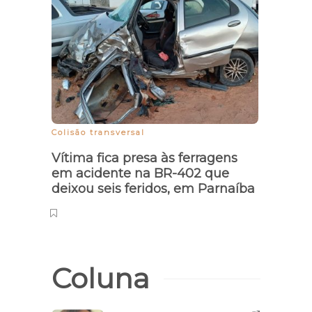
Colisão transversal
Pande
Vítima fica presa às ferragens
PM ap
em acidente na BR-402 que
cump
deixou seis feridos, em Parnaíba
susp
Coluna