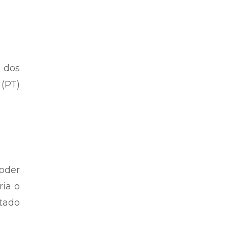
 dos
 (PT)
Poder
ria o
tado