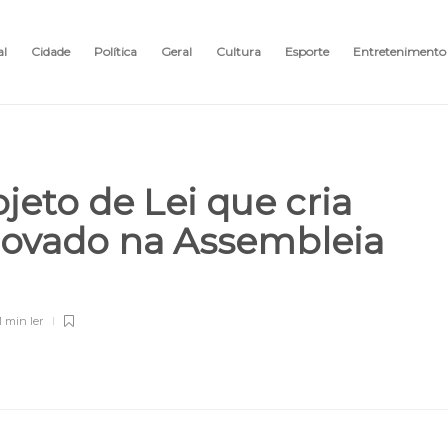
al
Cidade
Política
Geral
Cultura
Esporte
Entretenimento
ojeto de Lei que cria
provado na Assembleia
1 min
ler