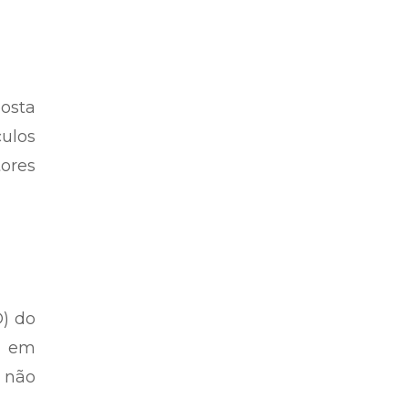
posta
ulos
tores
O) do
s em
 não