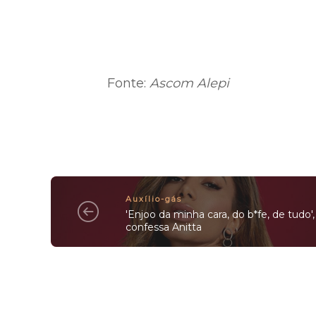
Fonte:
Ascom Alepi
Auxílio-gás
'Enjoo da minha cara, do b*fe, de tudo',
confessa Anitta