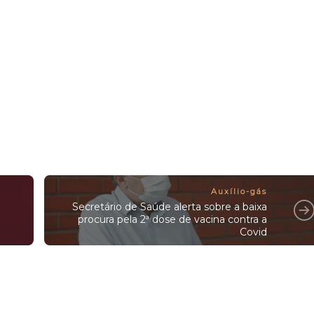
Auxílio-gás
Secretário de Saúde alerta sobre a baixa
procura pela 2ª dose de vacina contra a
Covid