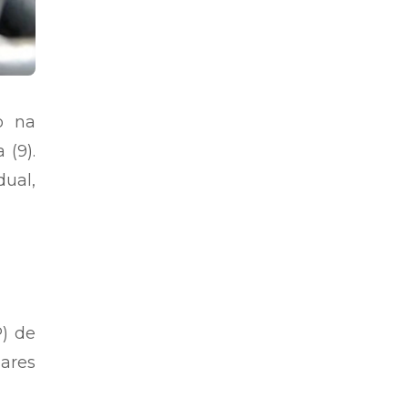
o na
 (9).
dual,
P) de
ares