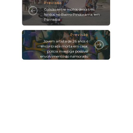
Previsão
Colisão entre motos deixa três
feridos no Bairro Pindorama, em
Parnaíba
Previsão
Jovem artista de 26 anos é
encontrada morta em casa;
polícia investiga possível
envolvimento do namorado