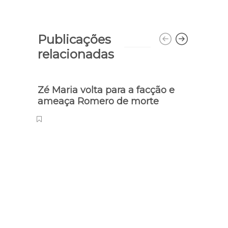
Publicações
relacionadas
Zé Maria volta para a facção e
4 de
ameaça Romero de morte
da v