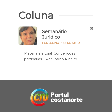
Coluna
Semanário
Jurídico
POR JOSINO RIBEIRO NETO
Matéria eleitoral. Convenções
partidárias – Por Josino Ribeiro