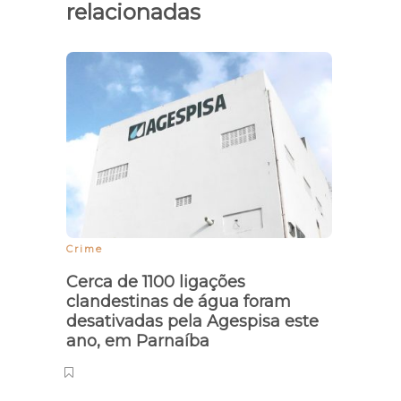
relacionadas
Crime
Invest
Cerca de 1100 ligações
Segur
clandestinas de água foram
proib
desativadas pela Agespisa este
em B
ano, em Parnaíba