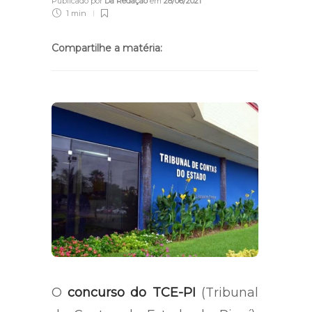
Publicado por
Da Redação
em
28/06/2021
1 min
Compartilhe a matéria:
O
concurso do TCE-PI
(Tribunal