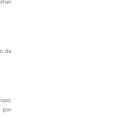
olher
do da
isso,
a por