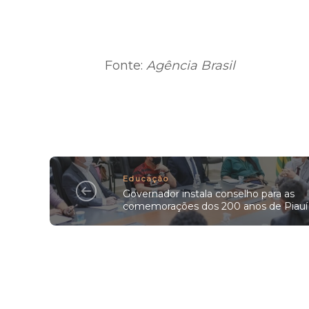
Fonte:
Agência Brasil
Educação
Governador instala conselho para as
comemorações dos 200 anos de Piauí