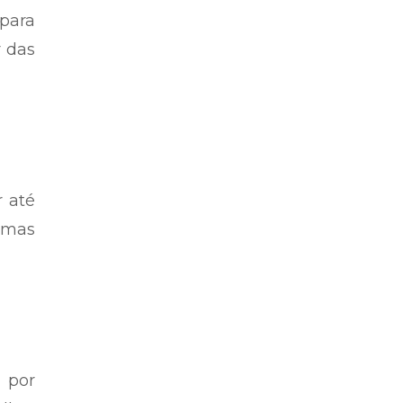
 para
r das
 até
, mas
 por