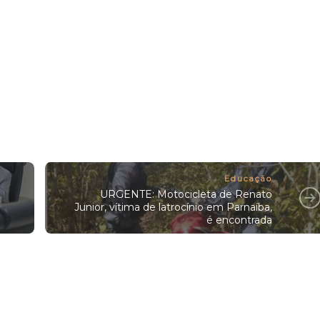
Educação
URGENTE: Motocicleta de Renato
Junior, vítima de latrocínio em Parnaíba,
é encontrada