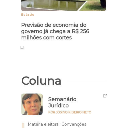
Estado
Trabal
Previsão de economia do
Prin
governo já chega a R$ 256
todo
milhões com cortes
para 
Coluna
Semanário
Jurídico
POR JOSINO RIBEIRO NETO
Matéria eleitoral. Convenções