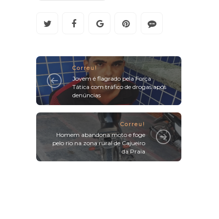
Correu!
Jovem é flagrado pela Força
Tática com tráfico de drogas após
denúncias
Correu!
Homem abandona moto e foge
pelo rio na zona rural de Cajueiro
da Praia