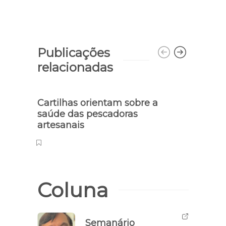
Publicações
relacionadas
Cartilhas orientam sobre a
Saib
saúde das pescadoras
comb
artesanais
Coluna
Semanário