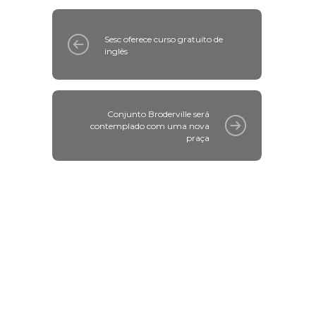
Sesc oferece curso gratuito de
inglês
Conjunto Broderville será
contemplado com uma nova
praça