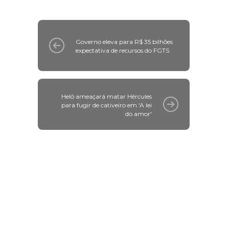
Governo eleva para R$ 35 bilhões
expectativa de recursos do FGTS
Helô ameaçará matar Hércules
para fugir de cativeiro em 'A lei
do amor'