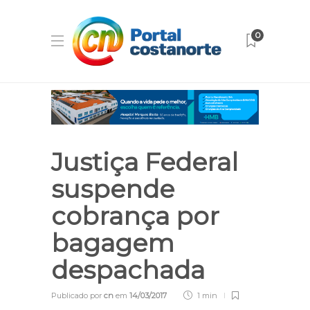
0
Justiça Federal
suspende
cobrança por
bagagem
despachada
Publicado por
cn
em
14/03/2017
1 min