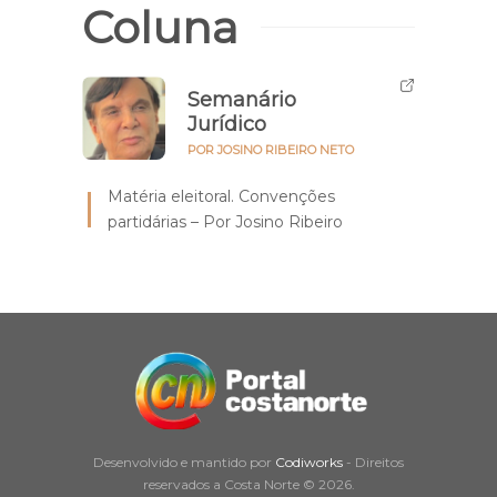
Coluna
Semanário
Jurídico
POR JOSINO RIBEIRO NETO
Matéria eleitoral. Convenções
partidárias – Por Josino Ribeiro
Desenvolvido e mantido por
Codiworks
- Direitos
reservados a Costa Norte © 2026.