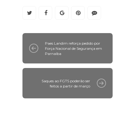
Paes Landim reforça pedido por
Força Nacional de Segurança em
Parnaíba
Saques ao FGTS poderão ser
feitos a partir de março