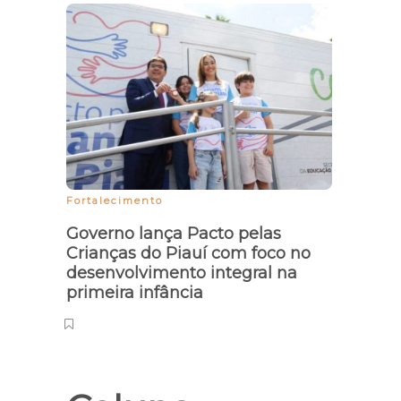
Fortalecimento
Proteç
Governo lança Pacto pelas
Mulhe
Crianças do Piauí com foco no
terão
desenvolvimento integral na
por 
primeira infância