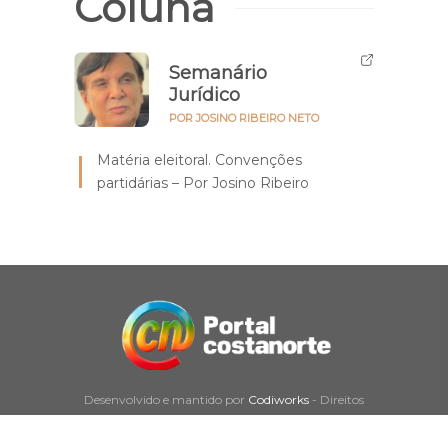
Coluna
Semanário
Jurídico
POR JOSINO RIBEIRO NETO
Matéria eleitoral. Convenções
partidárias – Por Josino Ribeiro
Desenvolvido e mantido por
Codiworks
- Direitos
reservados a Costa Norte © 2026.