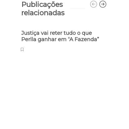
Publicações
relacionadas
Justiça vai reter tudo o que
‘Amor
Perlla ganhar em “A Fazenda”
que 
caç