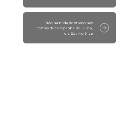
Não há nada de errado nas
contas de campanha de Dilma,
diz Edinho Silva