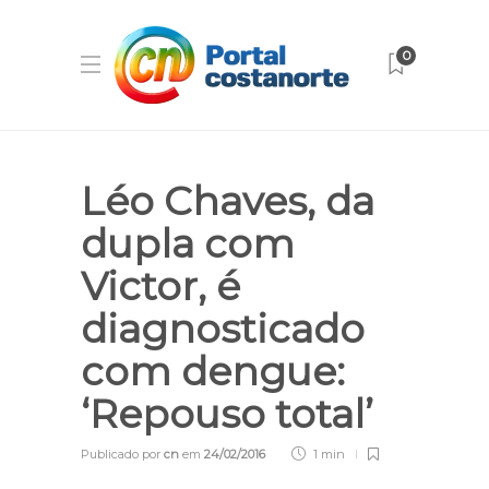
0
Léo Chaves, da
dupla com
Victor, é
diagnosticado
com dengue:
‘Repouso total’
Publicado por
cn
em
24/02/2016
1 min