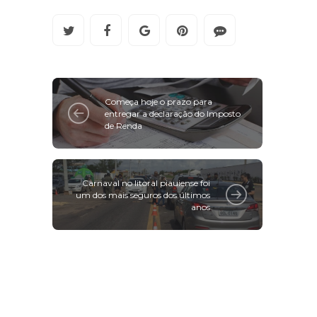
Começa hoje o prazo para
entregar a declaração do Imposto
de Renda
Carnaval no litoral piauiense foi
um dos mais seguros dos últimos
anos