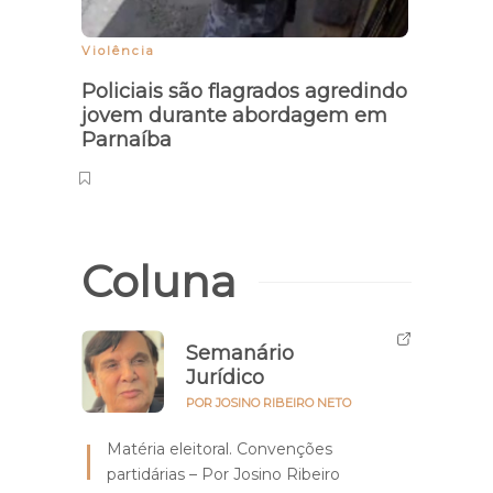
Violência
Tempo
Policiais são flagrados agredindo
Mete
jovem durante abordagem em
isola
Parnaíba
Piauí
Coluna
Semanário
Jurídico
POR JOSINO RIBEIRO NETO
Matéria eleitoral. Convenções
partidárias – Por Josino Ribeiro