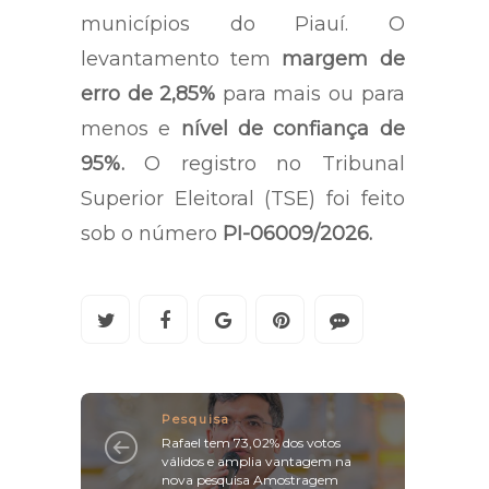
municípios do Piauí. O
levantamento tem
margem de
erro de 2,85%
para mais ou para
menos e
nível de confiança de
95%.
O registro no Tribunal
Superior Eleitoral (TSE) foi feito
sob o número
PI-06009/2026.
Pesquisa
Rafael tem 73,02% dos votos
válidos e amplia vantagem na
nova pesquisa Amostragem