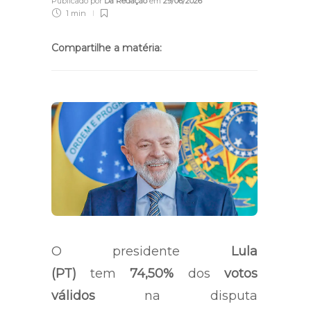
Publicado por
Da Redação
em
29/06/2026
1 min
Compartilhe a matéria:
O presidente
Lula
(PT)
tem
74,50%
dos
votos
válidos
na disputa