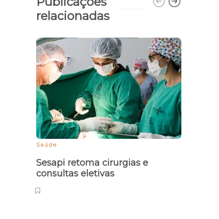
Publicações
relacionadas
Dilm
R$ 7
Saúde
Sesapi retoma cirurgias e
consultas eletivas