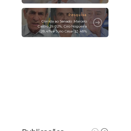
Pesquisa
Corrida ao Senado: Marcelo
Castro 29,02%, Ciro Nogueira
28,41% e Júlio César 23,48%