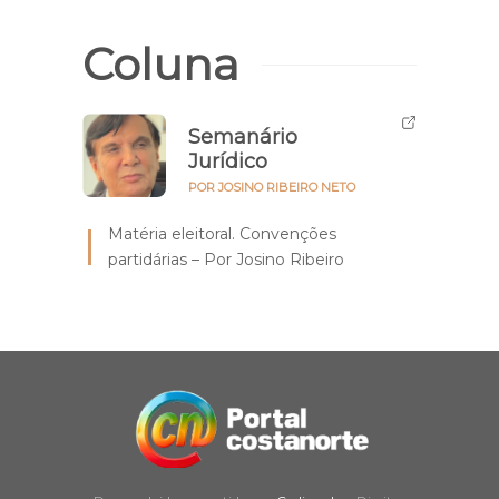
Coluna
Semanário
Jurídico
POR JOSINO RIBEIRO NETO
Matéria eleitoral. Convenções
partidárias – Por Josino Ribeiro