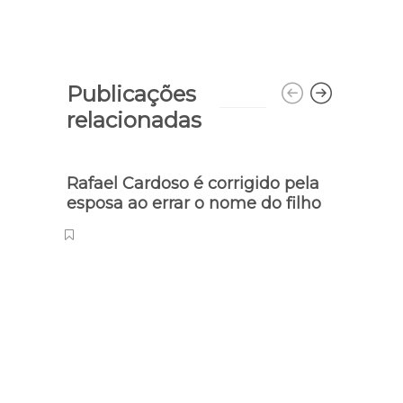
Publicações
relacionadas
Rafael Cardoso é corrigido pela
Salve
esposa ao errar o nome do filho
recon
encr