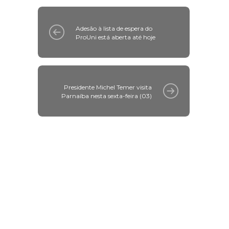
Adesão à lista de espera do
ProUni está aberta até hoje
Presidente Michel Temer visita
Parnaíba nesta sexta-feira (03)