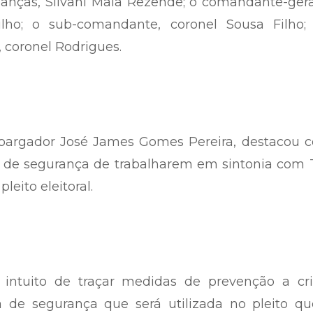
anças, Silvani Maia Rezende; o comandante-gera
ilho; o sub-comandante, coronel Sousa Filho;
 coronel Rodrigues.
bargador José James Gomes Pereira, destacou 
os de segurança de trabalharem em sintonia com
eito eleitoral.
 intuito de traçar medidas de prevenção a cr
ca de segurança que será utilizada no pleito q