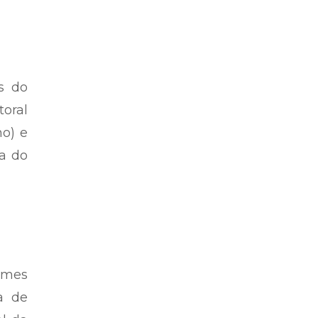
s do
toral
no) e
ia do
omes
a de