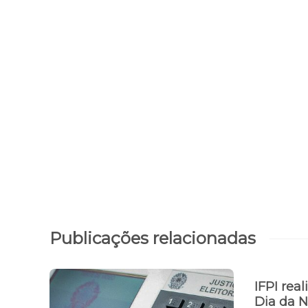
Publicações relacionadas
IFPI real
Dia da N