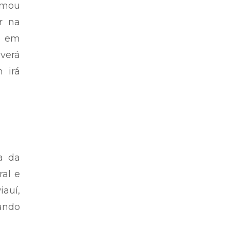
ormou
ar na
do em
verá
 irá
a da
ral e
auí,
ando