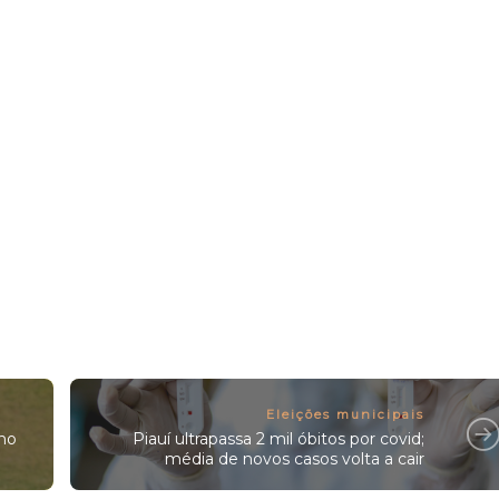
Eleições municipais
ino
Piauí ultrapassa 2 mil óbitos por covid;
média de novos casos volta a cair