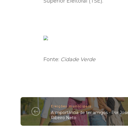
Superior Eleitoral (TSE).
Fonte:
Cidade Verde
Eleições municipais
A importância de ter amigos - Por Jos
Ribeiro Neto