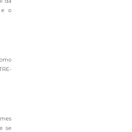
l da
 e o
como
 TRE-
imes
ue se