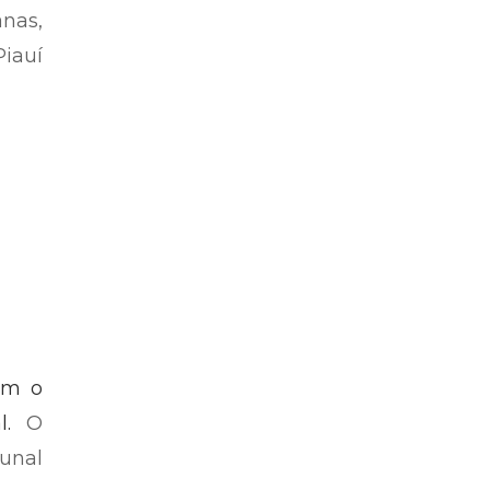
nas,
iauí
ram o
l.
O
unal