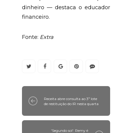
dinheiro — destaca o educador
financeiro.
Fonte:
Extra
Receita abre consulta ao 3º lote
de restituição do IR nesta quarta
'Segundo sol': Remy é