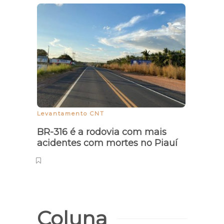
Banh
tart
litor
Levantamento CNT
BR-316 é a rodovia com mais
acidentes com mortes no Piauí
Coluna