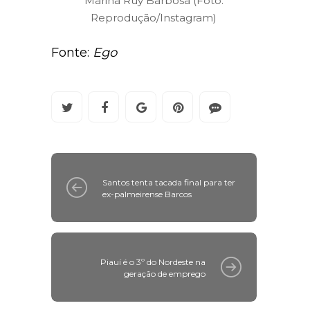
Marina Ruy Barbosa (Foto:
Reprodução/Instagram)
Fonte:
Ego
Santos tenta tacada final para ter
ex-palmeirense Barcos
Piauí é o 3º do Nordeste na
geração de emprego