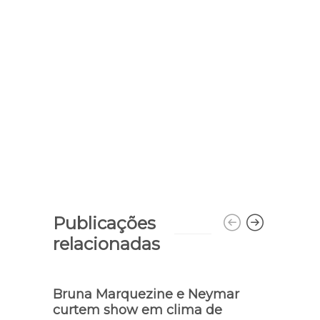
Publicações
relacionadas
Bruna Marquezine e Neymar
Sche
curtem show em clima de
limu