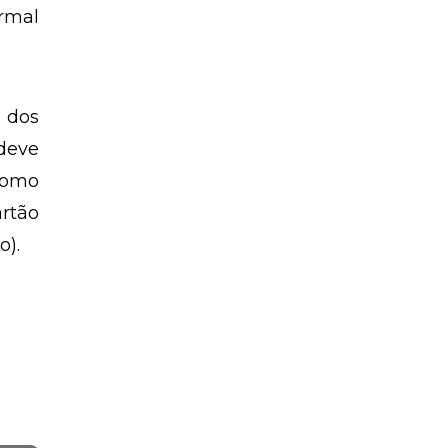
ormal
 dos
deve
como
artão
o).