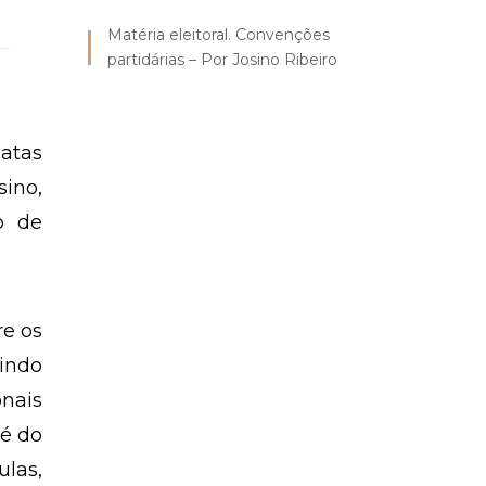
Matéria eleitoral. Convenções
partidárias – Por Josino Ribeiro
datas
sino,
o de
re os
indo
nais
 é do
ulas,