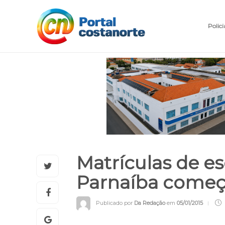
Polici
Matrículas de e
Parnaíba come
Publicado por
Da Redação
em
05/01/2015