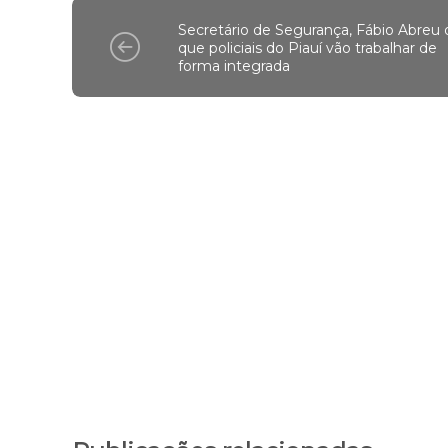
Secretário de Segurança, Fábio Abreu 
que policiais do Piauí vão trabalhar de
forma integrada