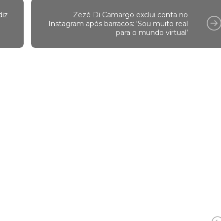
diz
Zezé Di Camargo exclui conta no
Instagram após barracos: ‘Sou muito real
para o mundo virtual’