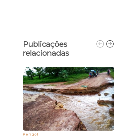
Publicações
relacionadas
Gover
mil 
país
Perigo!