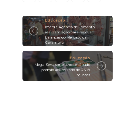
Educação
Imepi e Agência de Fomento
realizam ação para renovar
balanças do Mercado da
Caramuru
Educação
Mega-Sena sorteia neste sábado
prêmio acumulado de R$ 18
milhões