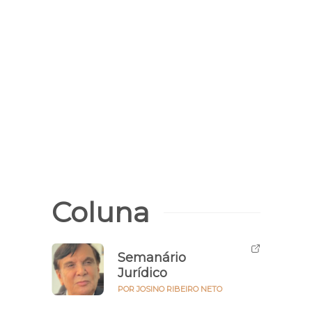
Saiba 
Pode
Brasi
Elei
Coluna
Semanário
Jurídico
POR JOSINO RIBEIRO NETO