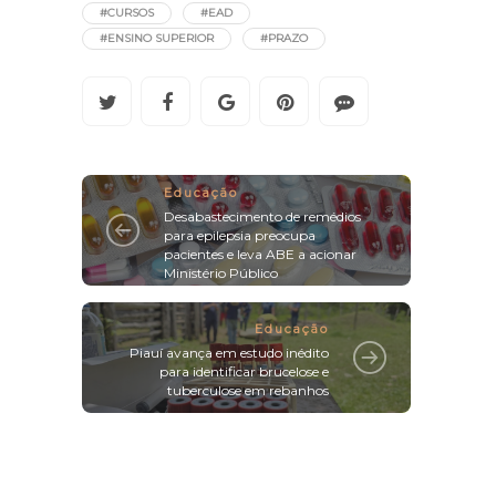
#CURSOS
#EAD
#ENSINO SUPERIOR
#PRAZO
Educação
Desabastecimento de remédios
para epilepsia preocupa
pacientes e leva ABE a acionar
Ministério Público
Educação
Piauí avança em estudo inédito
para identificar brucelose e
tuberculose em rebanhos