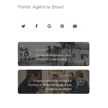
Fonte:
Agência Brasil
Sorteio
Ginásio Parnaibano - Por
Alcenor Candeira Filho
Sorteio
Projeto Caixa Mais Brasil irá
monitorar andamento de obras
públicas no estado