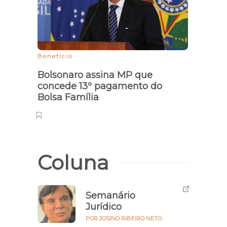
Benefício
Exame
Bolsonaro assina MP que
Secr
concede 13º pagamento do
caso 
Bolsa Família
Coluna
Semanário
Jurídico
POR JOSINO RIBEIRO NETO