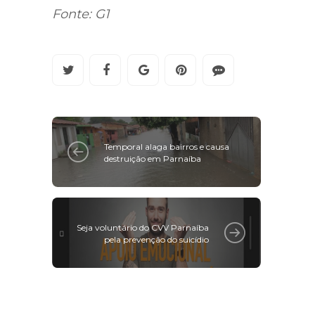
PMDB por 15 anos.
Fonte: G1
Temporal alaga bairros e causa
destruição em Parnaíba
Seja voluntário do CVV Parnaíba
pela prevenção do suicídio