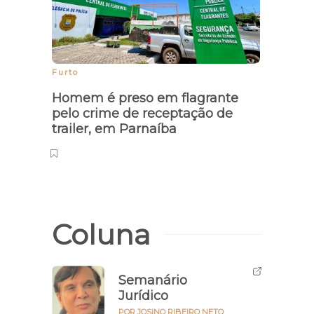
Furto
Benefí
Homem é preso em flagrante
Caixa
pelo crime de receptação de
benef
trailer, em Parnaíba
Coluna