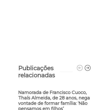
Publicações
relacionadas
Namorada de Francisco Cuoco,
Amig
Thaís Almeida, de 28 anos, nega
Moni
vontade de formar família: ‘Não
namo
pensamos em filhos’