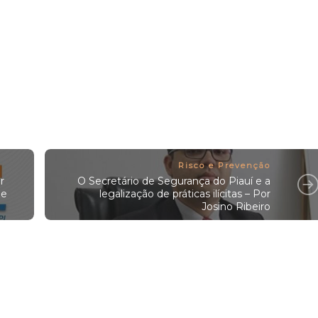
Risco e Prevenção
r
O Secretário de Segurança do Piauí e a
 e
legalização de práticas ilícitas – Por
Josino Ribeiro