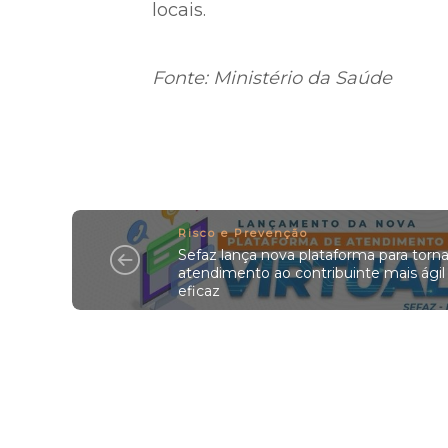
locais.
Fonte: Ministério da Saúde
Risco e Prevenção
Sefaz lança nova plataforma para torna
atendimento ao contribuinte mais ágil
eficaz