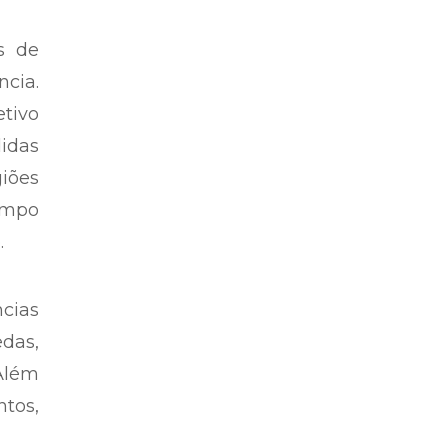
s de
ncia.
etivo
didas
iões
Campo
.
ncias
das,
Além
ntos,