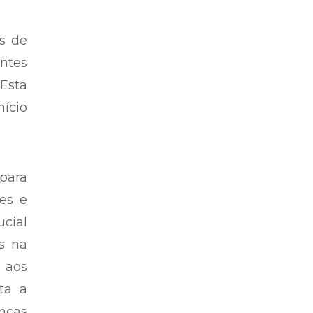
s de
antes
 Esta
nício
para
res e
ucial
s na
 aos
ta a
nças