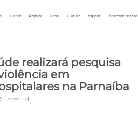
al
Cidade
Política
Geral
Cultura
Esporte
Entretenimento
úde realizará pesquisa
violência em
spitalares na Parnaíba
2 min
ler