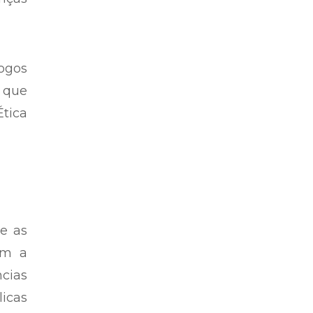
logos
m que
Ética
e as
am a
ncias
licas