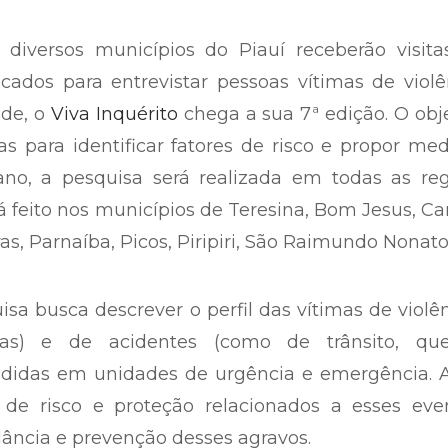
 diversos municípios do Piauí receberão visita
ficados para entrevistar pessoas vítimas de violê
úde, o
Viva Inquérito
chega a sua 7ª edição. O obj
as para identificar fatores de risco e propor me
ano, a pesquisa será realizada em todas as reg
será feito nos municípios de Teresina, Bom Jesus, 
ras, Parnaíba, Picos, Piripiri, São Raimundo Nonato
isa busca descrever o perfil das vítimas de violê
adas) e de acidentes (como de trânsito, que
endidas em unidades de urgência e emergência. 
es de risco e proteção relacionados a esses eve
ilância e prevenção desses agravos.