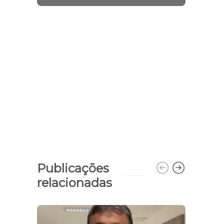
Publicações
relacionadas
Helen