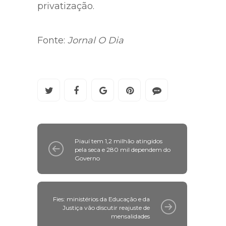
privatização.
Fonte:
Jornal O Dia
Piauí tem 1,2 milhão atingidos
pela seca e 280 mil dependem do
Governo
Fies: ministérios da Educação e da
Justiça vão discutir reajuste de
mensalidades