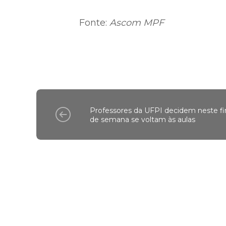
Fonte:
Ascom MPF
Professores da UFPI decidem neste fi
de semana se voltam às aulas