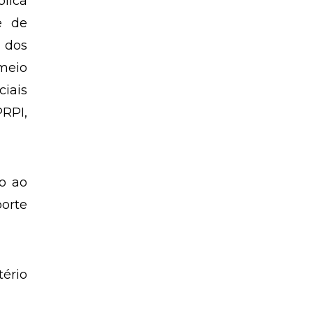
blica
e de
 dos
meio
ciais
PRPI,
o ao
porte
tério