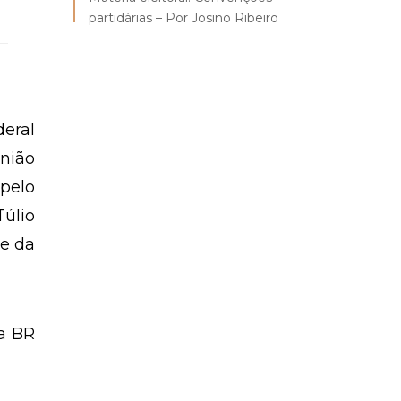
partidárias – Por Josino Ribeiro
deral
nião
 pelo
úlio
de da
na BR