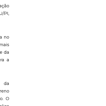
ração
/PI,
a no
mais
e da
ra a
, da
reno
o. O