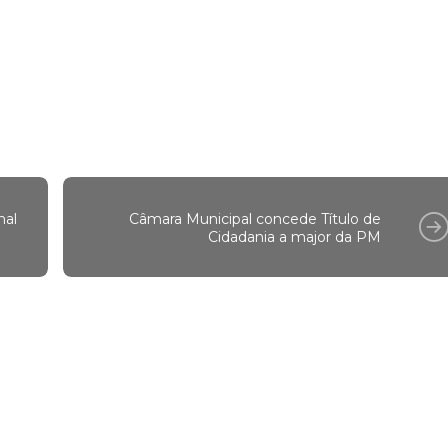
nal
Câmara Municipal concede Título de
Cidadania a major da PM