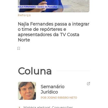
Reforço
Audáci
Najla Fernandes passa a integrar
Assal
o time de repórteres e
esco
apresentadores da TV Costa
Norte
Coluna
Semanário
Jurídico
POR JOSINO RIBEIRO NETO
Matéria eleitoral. Convenções