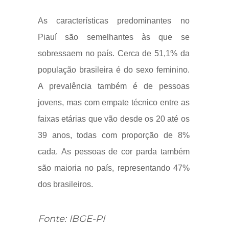
As características predominantes no
Piauí são semelhantes às que se
sobressaem no país
.
C
erca de 51,1% da
população
brasileira
é do sexo feminino.
A pre
valência
também é de pessoas
jovens,
mas
com empate técnico entre as
faixas etárias que vão desde os 20 até os
39 anos, tod
a
s com proporção de 8%
cada.
As pessoas de cor parda
também
são maioria no país, representando
47%
dos brasileiros.
Fonte: IBGE-PI