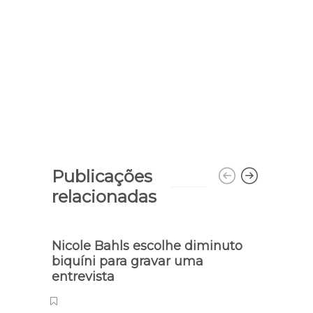
Publicações
relacionadas
Nicole Bahls escolhe diminuto
Emill
biquíni para gravar uma
com 
entrevista