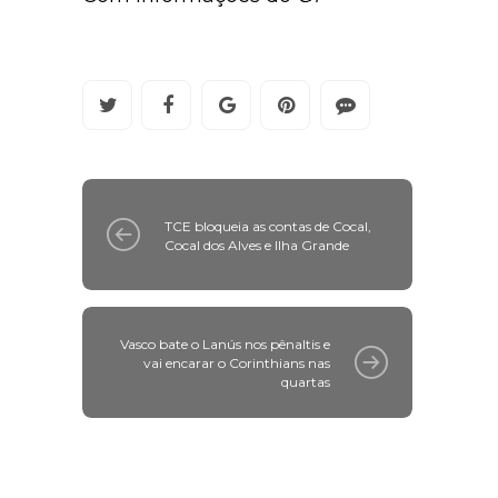
TCE bloqueia as contas de Cocal,
Cocal dos Alves e Ilha Grande
Vasco bate o Lanús nos pênaltis e
vai encarar o Corinthians nas
quartas