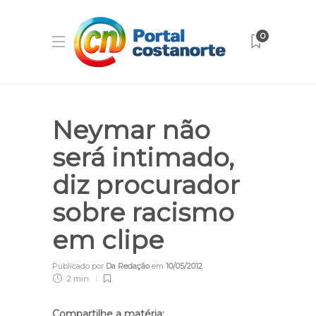
0
Neymar não
será intimado,
diz procurador
sobre racismo
em clipe
Publicado por
Da Redação
em
10/05/2012
2 min
Compartilhe a matéria: