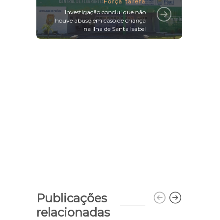
Força tarefa
Investigação conclui que não
houve abuso em caso de criança
na Ilha de Santa Isabel
Publicações
relacionadas