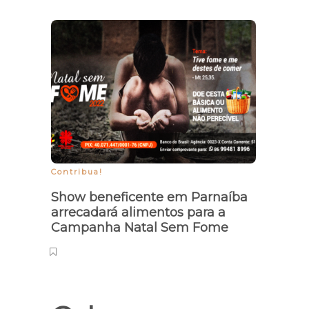
Contribua!
Desres
Show beneficente em Parnaíba
Políc
arrecadará alimentos para a
após
Campanha Natal Sem Fome
domé