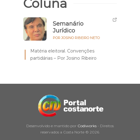
Coluna
Semanário
Jurídico
POR JOSINO RIBEIRO NETO
Matéria eleitoral. Convenções
partidárias – Por Josino Ribeiro
Desenvolvido e mantido por
Codiworks
- Direitos
reservados a Costa Norte © 2026.