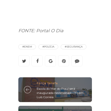
FONTE: Portal O Dia
#ENEM
#POLÍCIA
#SEGURANÇA
Força tarefa
Escola do Mar do Piauí será
inaugurada neste sábado (19) em
Luís Correia