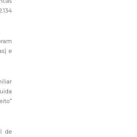
ncas
.134
oram
as) e
iliar
guida
eito”
l de