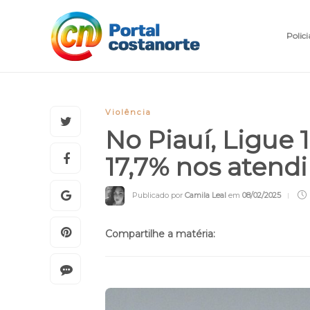
Polici
Violência
No Piauí, Ligue
17,7% nos aten
Publicado por
Camila Leal
em
08/02/2025
Compartilhe a matéria: