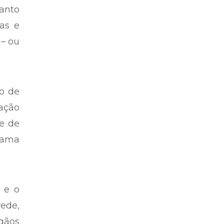
uanto
as e
 – ou
ro de
ação
ie de
rama
 e o
rede,
gãos