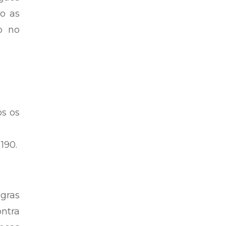
o as
o no
os os
190.
gras
ntra