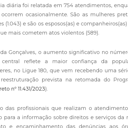
cia diária foi relatada em 754 atendimentos, enq
 ocorrem ocasionalmente. São as mulheres pret
s (1.043) e são os esposos(as) e companheiros(as)
ue mais cometem atos violentos (589).
ida Gonçalves, o aumento significativo no núme
 central reflete a maior confiança da popul
heres, no Ligue 180, que vem recebendo uma sér
reestruturação prevista na retomada do Prog
eto nº 11.431/2023
).
o das profissionais que realizam o atendimento
 para a informação sobre direitos e serviços da 
nto e encaminhamento das denúncias aos ór