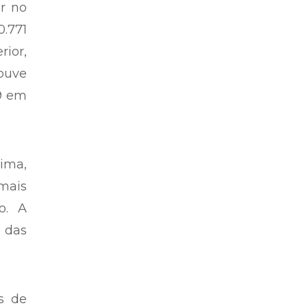
er no
.771
rior,
ouve
9 em
ima,
mais
o. A
e das
s de