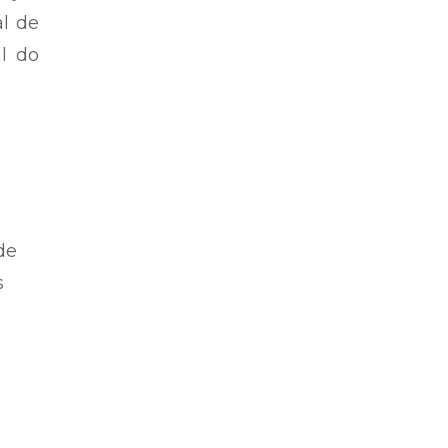
al de
al do
de
s