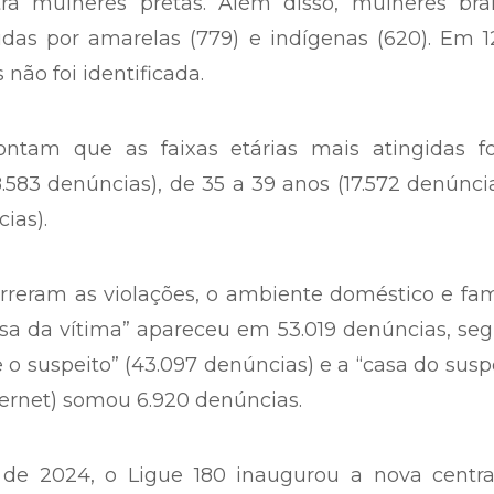
ra mulheres pretas. Além disso, mulheres bra
as por amarelas (779) e indígenas (620). Em 12
 não foi identificada.
ntam que as faixas etárias mais atingidas f
.583 denúncias), de 35 a 39 anos (17.572 denúnci
ias).
reram as violações, o ambiente doméstico e fam
sa da vítima” apareceu em 53.019 denúncias, se
e o suspeito” (43.097 denúncias) e a “casa do susp
nternet) somou 6.920 denúncias.
e 2024, o Ligue 180 inaugurou a nova centra