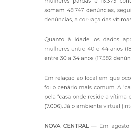
mulheres pardas e 16.373 cont
somam 48.747 denúncias, seguid
denúncias, a cor-raça das vítimas
Quanto à idade, os dados apo
mulheres entre 40 e 44 anos (18
entre 30 a 34 anos (17.382 denúnc
Em relação ao local em que ocor
foi o cenário mais comum. A “ca
pela “casa onde reside a vítima 
(7.006). Já o ambiente virtual (i
NOVA CENTRAL
— Em agosto d