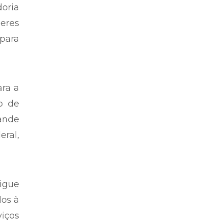
oria
heres
 para
ra a
o de
rande
eral,
igue
dos à
iços