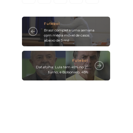
Futebol
Brasil completa uma semana
com média móvel de casos
abaixo de 5 mil
Futebol
Datafolha: Lula tem 49% no 2º
turno, e Bolsonaro, 45%