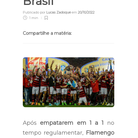
Brasil
Publicado por
Lucas Zadoque
em
20/10/2022
1 min
Compartilhe a matéria:
Após
empatarem em 1 a 1
no
tempo regulamentar,
Flamengo