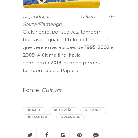
Reprodução – Gilvan de
Souza/Flamengo
O alvinegro, por sua vez, também
buscava o quarto título do torneio, já
que venceu as edições de
1995
,
2002
e
2009
. A última final havia
acontecido
2018
, quando perdeu
também para a Raposa.
Fonte:
Cultura
#BRASIL
#CAMPEÃO
#ESPORTE
#FLAMENGO
#PARNAÍBA