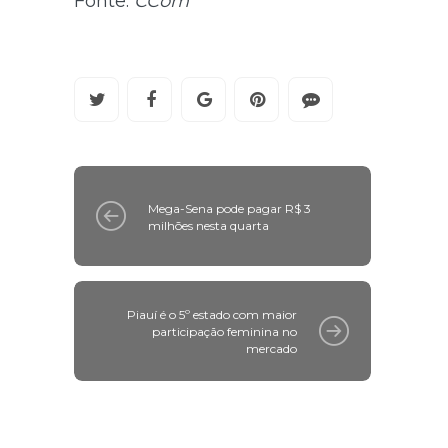
Fonte:
CCom
Mega-Sena pode pagar R$ 3
milhões nesta quarta
Piauí é o 5º estado com maior
participação feminina no
mercado