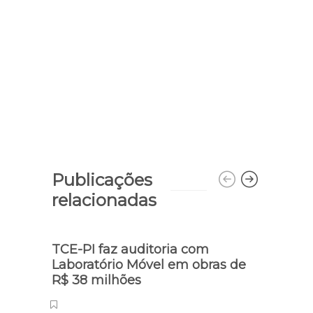
Publicações
relacionadas
TCE-PI faz auditoria com
Salár
Laboratório Móvel em obras de
200
R$ 38 milhões