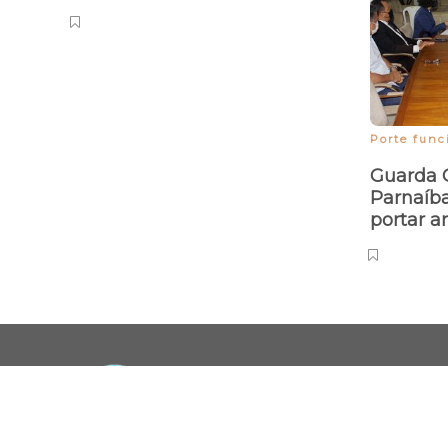
Porte func
Guarda C
Parnaíba
portar 