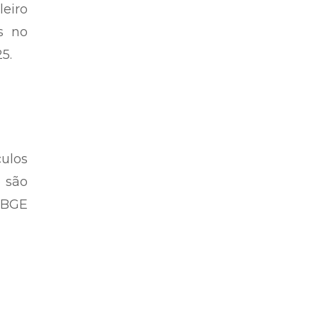
leiro
s no
5.
ulos
o são
 IBGE