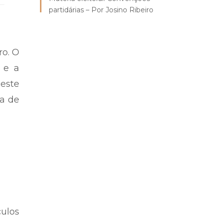
partidárias – Por Josino Ribeiro
ro. O
 e a
este
a de
culos