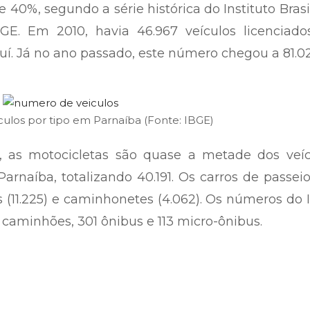
0%, segundo a série histórica do Instituto Brasi
BGE. Em 2010, havia 46.967 veículos licenciado
í. Já no ano passado, este número chegou a 81.02
ulos por tipo em Parnaíba (Fonte: IBGE)
s, as motocicletas são quase a metade dos veíc
naíba, totalizando 40.191. Os carros de passei
s (11.225) e caminhonetes (4.062). Os números do
caminhões, 301 ônibus e 113 micro-ônibus.