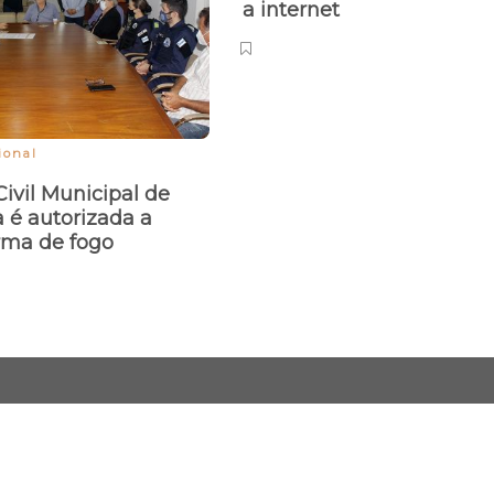
a internet
ional
ivil Municipal de
 é autorizada a
arma de fogo
Desenvolvido e 