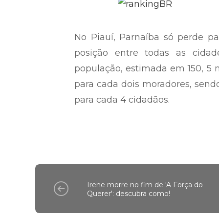
No Piauí, Parnaíba só perde p
posição entre todas as cida
população, estimada em 150, 5 
para cada dois moradores, send
para cada 4 cidadãos.
Irene morre no fim de 'A Força do
Querer': descubra como!