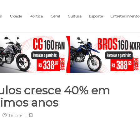
al
Cidade
Política
Geral
Cultura
Esporte
Entretenimento
ulos cresce 40% em
timos anos
1 min
ler