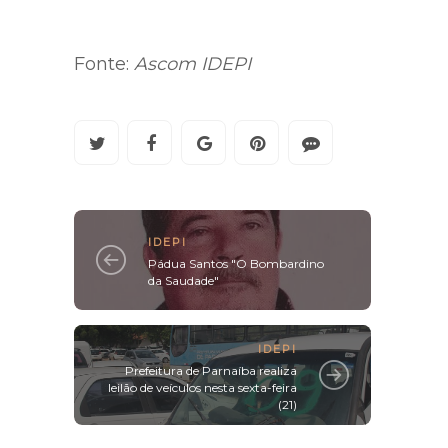
Fonte:
Ascom IDEPI
IDEPI
Pádua Santos "O Bombardino
da Saudade"
IDEPI
Prefeitura de Parnaíba realiza
leilão de veículos nesta sexta-feira
(21)