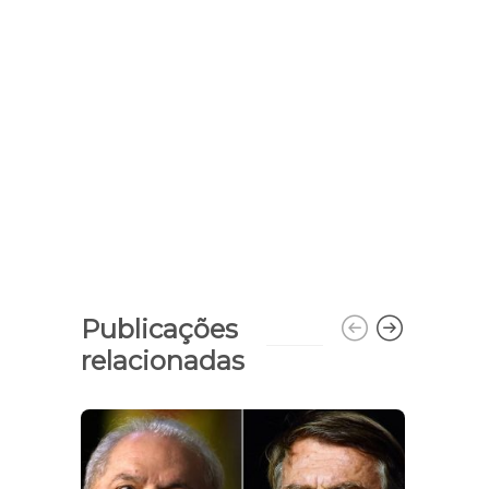
Publicações
relacionadas
Acad
nutri
de P