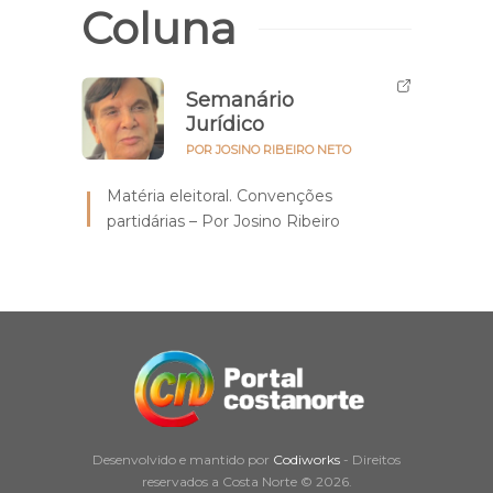
Coluna
Semanário
Jurídico
POR JOSINO RIBEIRO NETO
Matéria eleitoral. Convenções
partidárias – Por Josino Ribeiro
Desenvolvido e mantido por
Codiworks
- Direitos
reservados a Costa Norte © 2026.