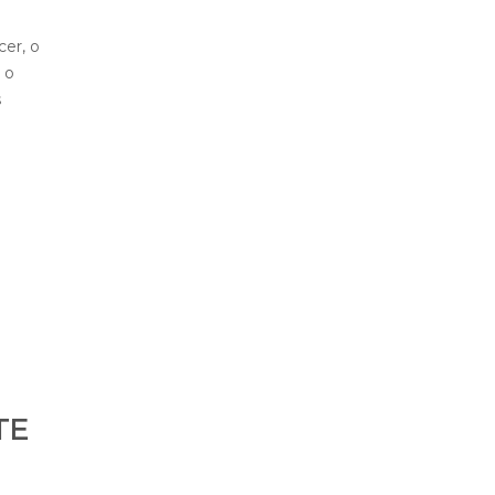
cer, o
 o
s
ITE