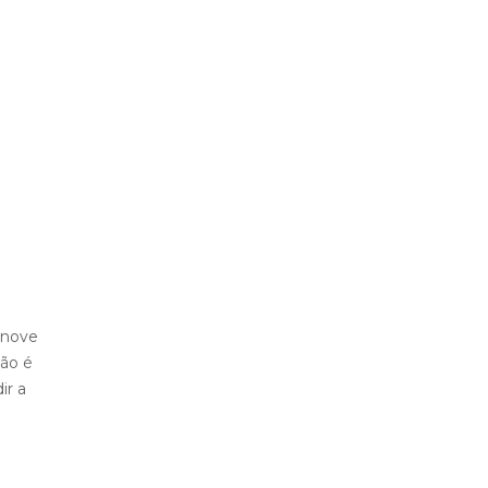
 nove
ção é
ir a