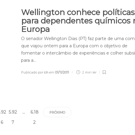
Wellington conhece políticas
para dependentes químicos 
Europa
O senador Wellington Dias (PT) faz parte de uma com
que viajou ontem para a Europa com o objetivo de
fomentar o intercâmbio de experiências e colher subsí
para a…
Publicado por
cn
em
01/11/2011
2 min
ler
.92
5.92
…
6.18
PRÓXIMO
6
7
2