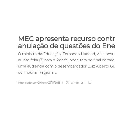
MEC apresenta recurso cont
anulação de questões do E
O ministro da Educação, Fernando Haddad, viaja nest
quinta-feira (3) para o Recife, onde terá no final da tar
uma audiência com o desembargador Luiz Alberto Gu
do Tribunal Regional…
Publicado por
CN
em
03/11/2011
3 min
ler