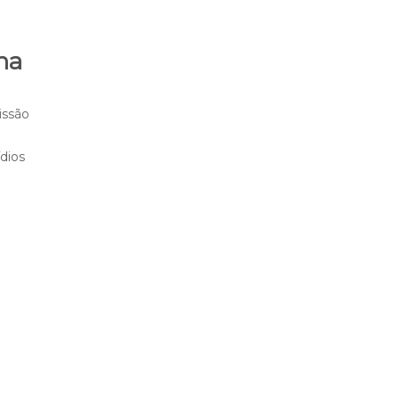
na
issão
dios