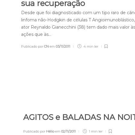
sua recuperação
Desde que foi diagnosticado com um tipo raro de cân
linfoma não-Hodgkin de células T Angioimunoblástico,
ator Reynaldo Gianecchini (38) tem dado mais valor à
ações que às…
Publicado por
CN
em
03/11/2011
4 min
ler
AGITOS e BALADAS NA NO
Publicado por
Hélio
em
02/11/2011
1 min
ler