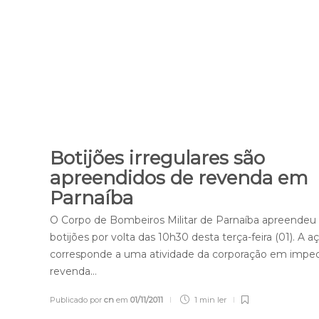
Botijões irregulares são
apreendidos de revenda em
Parnaíba
O Corpo de Bombeiros Militar de Parnaíba apreendeu
botijões por volta das 10h30 desta terça-feira (01). A a
corresponde a uma atividade da corporação em imped
revenda…
Publicado por
cn
em
01/11/2011
1 min
ler