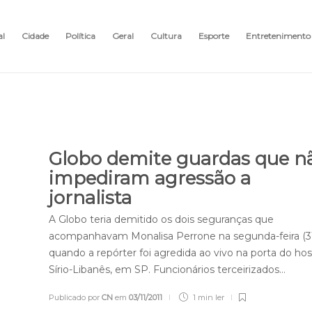
al
Cidade
Política
Geral
Cultura
Esporte
Entretenimento
Globo demite guardas que n
impediram agressão a
jornalista
A Globo teria demitido os dois seguranças que
acompanhavam Monalisa Perrone na segunda-feira (31
quando a repórter foi agredida ao vivo na porta do hos
Sírio-Libanês, em SP. Funcionários terceirizados…
Publicado por
CN
em
03/11/2011
1 min
ler