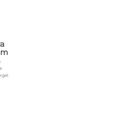
ra
nem
a
de
rgel