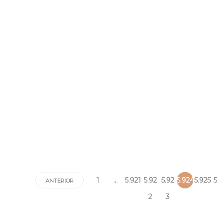
1
…
5.921
5.92
5.92
5.924
5.925
5
ANTERIOR
2
3