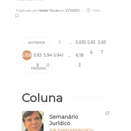
Publicado por
Helder Souza
em
21/10/2011
1 min
1
…
5.935
5.93
5.93
ANTERIOR
6
7
5.938
5.93
5.94
5.941
…
6.18
9
0
3
PRÓXIMO
Coluna
Semanário
Jurídico
POR JOSINO RIBEIRO NETO