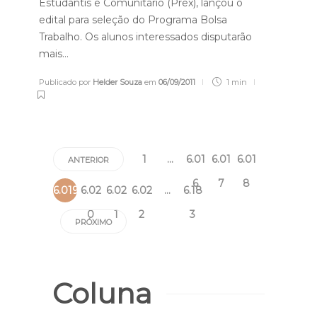
Estudantis e Comunitário (Prex), lançou o
edital para seleção do Programa Bolsa
Trabalho. Os alunos interessados disputarão
mais…
Publicado por
Helder Souza
em
06/09/2011
1 min
1
…
6.01
6.01
6.01
ANTERIOR
6
7
8
6.019
6.02
6.02
6.02
…
6.18
0
1
2
3
PRÓXIMO
Coluna