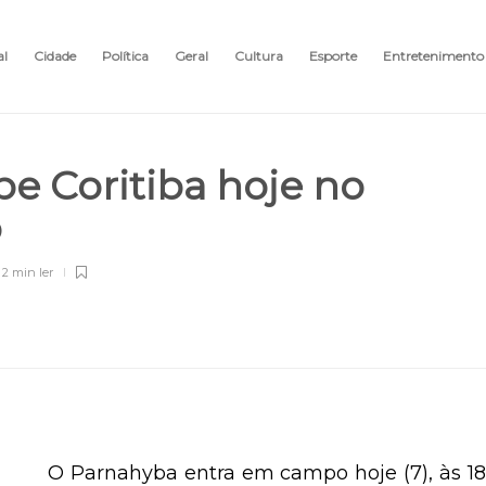
al
Cidade
Política
Geral
Cultura
Esporte
Entretenimento
e Coritiba hoje no
o
2 min
ler
O Parnahyba entra em campo hoje (7), às 1