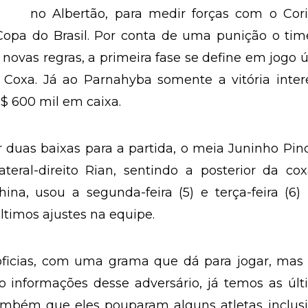
no Albertão, para medir forças com o Cori
 Copa do Brasil. Por conta de uma punição o ti
 novas regras, a primeira fase se define em jogo 
oxa. Já ao Parnahyba somente a vitória intere
$ 600 mil em caixa.
duas baixas para a partida, o meia Juninho Pin
teral-direito Rian, sentindo a posterior da co
ina, usou a segunda-feira (5) e terça-feira (6)
timos ajustes na equipe.
icias, com uma grama que dá para jogar, mas 
o informações desse adversário, já temos as úl
mbém que eles pouparam alguns atletas inclusi