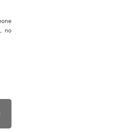
Leone
, no