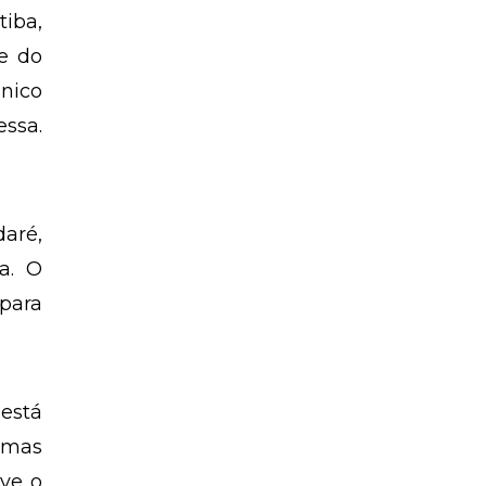
tiba,
me do
único
ssa.
daré,
xa. O
 para
está
timas
ve o