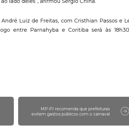
ao lado deles”, afirmou Sérgio China.
 André Luiz de Freitas, com Cristhian Passos e 
jogo entre Parnahyba e Coritiba será às 18h30
MP-PI recomenda que prefeituras
evitem gastos públicos com o carnaval