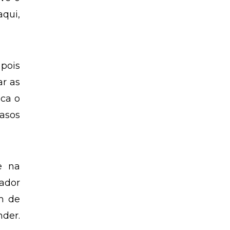
qui,
 pois
ar as
aca o
rasos
e na
ador
m de
nder.