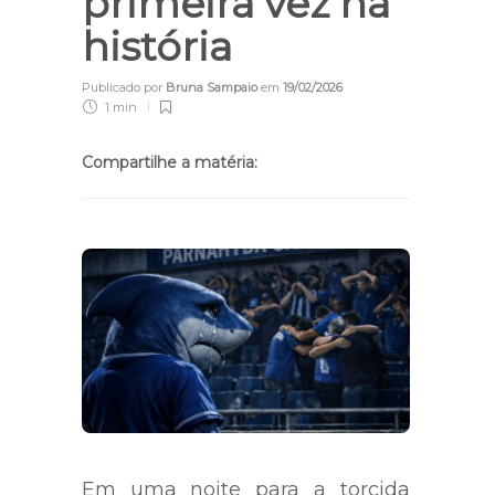
primeira vez na
história
Publicado por
Bruna Sampaio
em
19/02/2026
1 min
Compartilhe a matéria:
Em uma noite para a torcida