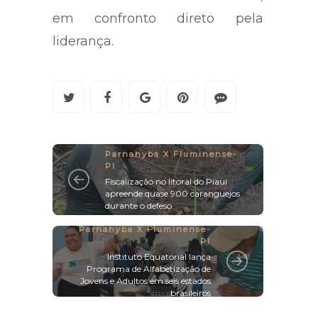
em confronto direto pela
liderança.
Parnahyba X Fluminense-
PI
Fiscalização no litoral do Piauí
apreende quase 900 caranguejos
durante o defeso.
Parnahyba X Fluminense-
PI
Instituto Equatorial lança
Programa de Alfabetização de
Jovens e Adultos em seis estados
brasileiros