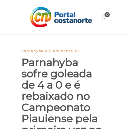
0
Parnahyba X Fluminense-PI
Parnahyba
sofre goleada
de 4 a 0 e é
rebaixado no
Campeonato
Piauiense pela