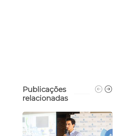
Publicações
relacionadas
Camp
reun