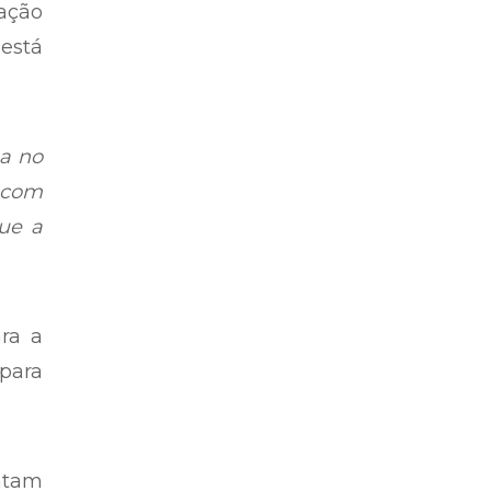
ação
 está
a no
 com
ue a
ra a
para
ntam