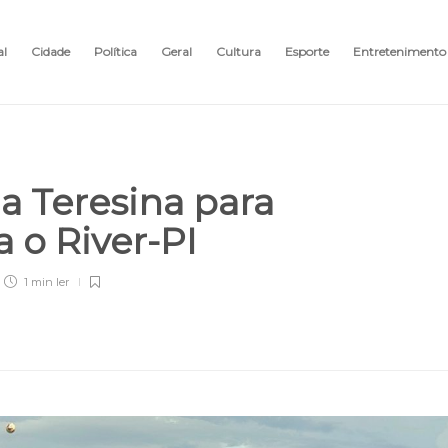
al
Cidade
Política
Geral
Cultura
Esporte
Entretenimento
a Teresina para
a o River-PI
1 min
ler