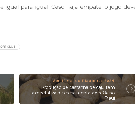
e igual para igual. Caso haja empate, o jogo dev
ORT CLUB
Semifinal do Piauiense 2024
Produção de castanha de caju tem
expectativa de crescimento de 40% no
Piauí