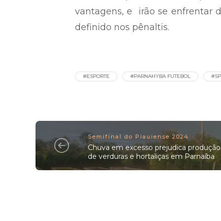
vantagens, e irão se enfrentar d
definido nos pênaltis.
#ESPORTE
#PARNAHYBA FUTEBOL
#SP
Semifinal do Piauiense 2024
Chuva em excesso prejudica produção
de verduras e hortaliças em Parnaíba